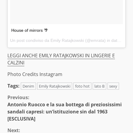
House of mirrors 🌴
Un post condiviso da Emily Ratajkowski (@emrata) in data:
16 Ap
LEGGI ANCHE EMILY RATAJKOWSKI IN LINGERIE E
CALZINI
Photo Credits Instagram
Tags:
Denim
Emily Ratajkowski
foto hot
lato B
sexy
Continue
Previous:
Antonio Ruocco e la sua bottega di preziosissimi
Reading
sandali capresi: un’istituzione sin dal 1963
[ESCLUSIVA]
Next: