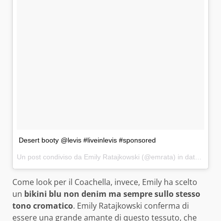
Desert booty @levis #liveinlevis #sponsored
Un post condiviso da Emily Ratajkowski (@emrata) in data:
15 Ap
Come look per il Coachella, invece, Emily ha scelto
un
bikini blu non denim ma sempre sullo stesso
tono cromatico
. Emily Ratajkowski conferma di
essere una grande amante di questo tessuto, che