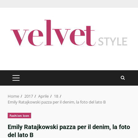
Skip
to
content
PRIMARY
MENU
Home
2017
Aprile
18
Emily Ratajkowski pazza per il denim, la foto del lato B
Fashion Icon
Emily Ratajkowski pazza per il denim, la foto
del lato B