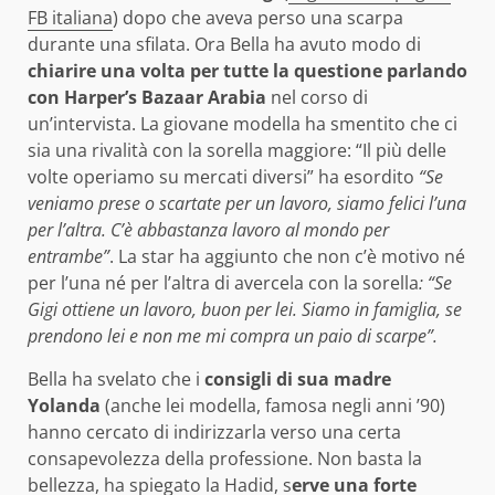
FB italiana
) dopo che aveva perso una scarpa
durante una sfilata. Ora Bella ha avuto modo di
chiarire una volta per tutte la questione parlando
con Harper’s Bazaar Arabia
nel corso di
un’intervista. La giovane modella ha smentito che ci
sia una rivalità con la sorella maggiore: “Il più delle
volte operiamo su mercati diversi” ha esordito
“Se
veniamo prese o scartate per un lavoro, siamo felici l’una
per l’altra. C’è abbastanza lavoro al mondo per
entrambe”
. La star ha aggiunto che non c’è motivo né
per l’una né per l’altra di avercela con la sorella
: “Se
Gigi ottiene un lavoro, buon per lei. Siamo in famiglia, se
prendono lei e non me mi compra un paio di scarpe”.
Bella ha svelato che i
consigli di sua madre
Yolanda
(anche lei modella, famosa negli anni ’90)
hanno cercato di indirizzarla verso una certa
consapevolezza della professione. Non basta la
bellezza, ha spiegato la Hadid, s
erve una forte