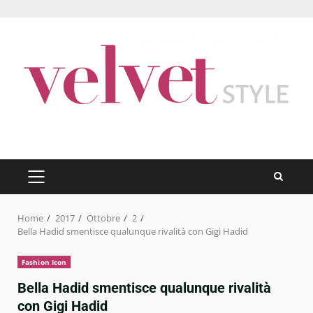
Skip
to
content
PRIMARY
MENU
Home
2017
Ottobre
2
Bella Hadid smentisce qualunque rivalità con Gigi Hadid
Fashion Icon
Bella Hadid smentisce qualunque rivalità
con Gigi Hadid