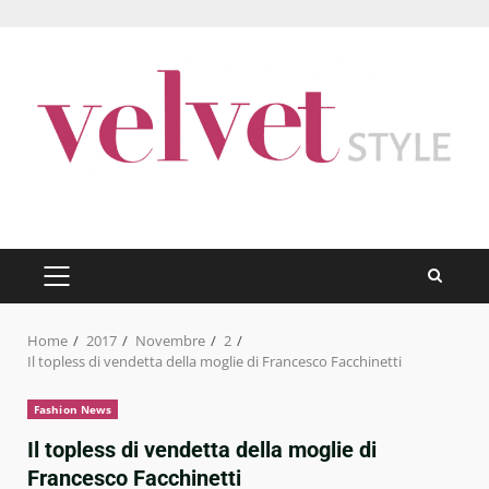
Skip
to
content
PRIMARY
MENU
Home
2017
Novembre
2
Il topless di vendetta della moglie di Francesco Facchinetti
Fashion News
Il topless di vendetta della moglie di
Francesco Facchinetti