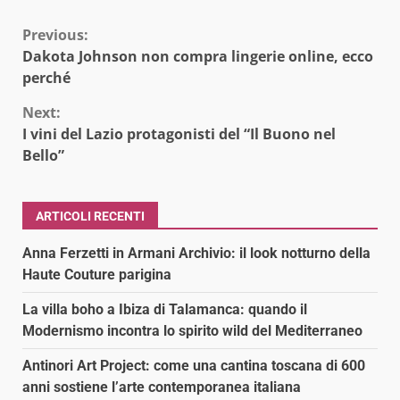
Continue
Previous:
Dakota Johnson non compra lingerie online, ecco
Reading
perché
Next:
I vini del Lazio protagonisti del “Il Buono nel
Bello”
ARTICOLI RECENTI
Anna Ferzetti in Armani Archivio: il look notturno della
Haute Couture parigina
La villa boho a Ibiza di Talamanca: quando il
Modernismo incontra lo spirito wild del Mediterraneo
Antinori Art Project: come una cantina toscana di 600
anni sostiene l’arte contemporanea italiana