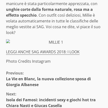
manicure è stata particolarmente apprezzata, con
unghie corte dalla forma naturale, rosa ma a
effetto specchio
. Con outfit così deliziosi, Millie è
volata automaticamente in tutte le classifiche delle
meglio vestite ai SAG. Voi cosa ne dite, vi piace il suo
look?
LEGGI ANCHE SAG AWARDS 2018: I LOOK
Photo Credits Instagram
Continue
Previous:
La Vie en Blanc, la nuova collezione sposa di
Reading
Giorgia Albanese
Next:
Isola dei Famosi: incidenti sexy e giochi hot tra
Chiara Nasti e Giucas Casella