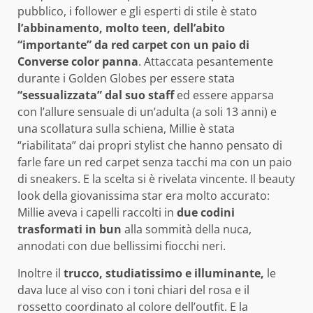
pubblico, i follower e gli esperti di stile è stato
l’abbinamento, molto teen, dell’abito
“importante” da red carpet con un paio di
Converse color panna
. Attaccata pesantemente
durante i Golden Globes per essere stata
“sessualizzata” dal suo staff
ed essere apparsa
con l’allure sensuale di un’adulta (a soli 13 anni) e
una scollatura sulla schiena, Millie è stata
“riabilitata” dai propri stylist che hanno pensato di
farle fare un red carpet senza tacchi ma con un paio
di sneakers. E la scelta si è rivelata vincente. Il beauty
look della giovanissima star era molto accurato:
Millie aveva i capelli raccolti in
due codini
trasformati in bun
alla sommità della nuca,
annodati con due bellissimi fiocchi neri.
Inoltre il
trucco, studiatissimo e illuminante,
le
dava luce al viso con i toni chiari del rosa e il
rossetto coordinato al colore dell’outfit. E la