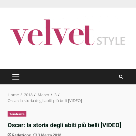
Skip
to
content
PRIMARY
MENU
Home
2018
Marzo
3
Oscar: la storia degli abiti più belli [VIDEO]
Tendenze
Oscar: la storia degli abiti più belli [VIDEO]
Redazione
3 Marzo 2018