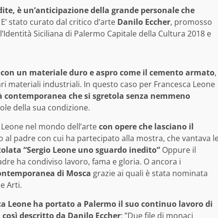
ite, è un’anticipazione della grande personale che
E’ stato curato dal critico d’arte
Danilo Eccher
, promosso
l’Identità Siciliana di Palermo Capitale della Cultura 2018 e
con un materiale duro e aspro come il cemento armato
,
ari materiali industriali. In questo caso per Francesca Leone
età contemporanea che si sgretola senza nemmeno
vole della sua condizione.
a Leone nel mondo dell’arte
con opere che lasciano il
to al padre con cui ha partecipato alla mostra, che vantava l
tolata “Sergio Leone uno sguardo inedito”
Oppure il
adre ha condiviso lavoro, fama e gloria. O ancora i
ontemporanea di Mosca
grazie ai quali è stata nominata
 Arti.
a Leone ha portato a Palermo il suo continuo lavoro di
 così descritto da Danilo Eccher
: ”Due file di monaci