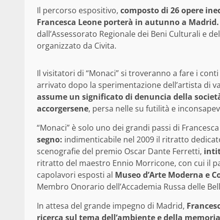
Il percorso espositivo,
composto di 26 opere ined
Francesca Leone porterà in autunno a Madrid.
dall’Assessorato Regionale dei Beni Culturali e del
organizzato da Civita.
Il visitatori di “Monaci” si troveranno a fare i conti
arrivato dopo la sperimentazione dell’artista di v
assume un significato di denuncia della soci
accorgersene
, persa nelle su futilità e inconsape
“Monaci” è solo uno dei grandi passi di Francesc
segno:
indimenticabile nel 2009 il ritratto dedica
scenografie del premio Oscar Dante Ferretti,
inti
ritratto del maestro Ennio Morricone, con cui il p
capolavori esposti al
Museo d’Arte Moderna e C
Membro Onorario dell’Accademia Russa delle Belle
In attesa del grande impegno di Madrid,
Francesc
ricerca sul tema dell’ambiente e della memoria