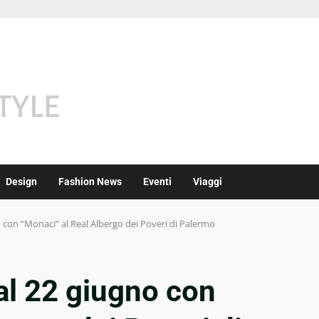
Design
Fashion News
Eventi
Viaggi
 con “Monaci” al Real Albergo dei Poveri di Palermo
al 22 giugno con