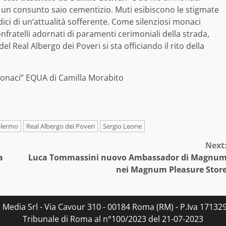
i in un consunto saio cementizio. Muti esibiscono le stigmate
ici di un’attualità sofferente. Come silenziosi monaci
onfratelli adornati di paramenti cerimoniali della strada,
el Real Albergo dei Poveri si sta officiando il rito della
onaci” EQUA di Camilla Morabito
alermo
Real Albergo dei Poveri
Sergio Leone
Next
a
Luca Tommassini nuovo Ambassador di Magnu
nei Magnum Pleasure Stor
s Media Srl - Via Cavour 310 - 00184 Roma (RM) - P.Iva 171329
Tribunale di Roma al n°100/2023 del 21-07-2023