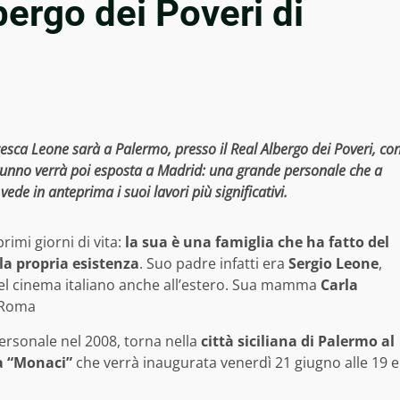
bergo dei Poveri di
ca Leone sarà a Palermo, presso il Real Albergo dei Poveri, co
utunno verrà poi esposta a Madrid: una grande personale che a
vede in anteprima i suoi lavori più significativi.
rimi giorni di vita:
la sua è una famiglia che ha fatto del
lla propria esistenza
. Suo padre infatti era
Sergio Leone
,
del cinema italiano anche all’estero. Sua mamma
Carla
i Roma
rsonale nel 2008, torna nella
città siciliana di Palermo al
ta “Monaci”
che verrà inaugurata venerdì 21 giugno alle 19 e
.