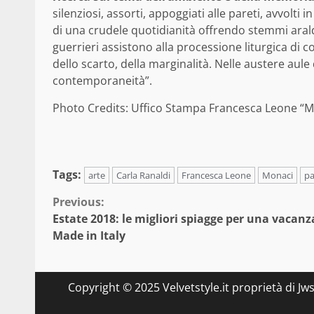
silenziosi, assorti, appoggiati alle pareti, avvolt
di una crudele quotidianità offrendo stemmi arald
guerrieri assistono alla processione liturgica di c
dello scarto, della marginalità. Nelle austere aule d
contemporaneità”.
Photo Credits: Uffico Stampa Francesca Leone “M
Tags:
arte
Carla Ranaldi
Francesca Leone
Monaci
p
Continue
Previous:
Estate 2018: le migliori spiagge per una vacanz
Reading
Made in Italy
Copyright © 2025 Velvetstyle.it proprietà di Jw