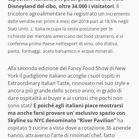
Disneyland del cibo, oltre 34.000 i visitatori
. Il
tricolore agroalimentare ha registrato un
incremento
delle vendite nei primi 4 mesi del 2018 pari al
18,5% negli
Stati Uniti. L’ Italia occupa la sesta posizione per le
richieste del mercato americano del food straniero, e si
conferma primo Paese nell’export di vino, olio d’oliva,
pasta, formaggi, aceto balsamico e acque minerali.
Alla seconda edizione del Fancy Food Show di New
York il padiglione italiano accoglie i suoi ospiti in
Extraordinary Italian Taste, rinnovato nel suo style e
ancora più grande dello scorso anno, in grado di
dare ospitalità ai buyer e ai curiosi che pochi non
sono stati!
E poiché agli italiani piace mostrarsi
ma anche farsi provare un’ esclusivo spazio con
Skyline su NYC denominato “River Pavilion”
ha
ospitato 9 cucine a vista dove a rotazione 36 aziende
hanno, attraverso l’arte di rinomati chef, fatto