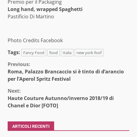
Premio per il Packaging
Long hand, wrapped Spaghetti
Pastificio Di Martino
Photo Credits Facebook
Tags:
Fancy Food
food
Italia
new york foof
Continue
Previous:
Roma, Palazzo Brancaccio si è tinto di d’arancio
Reading
per l’Aperol Spritz Festival
Next:
Haute Couture Autunno/inverno 2018/19 di
Chanel e Dior [FOTO]
ARTICOLI RECENTI