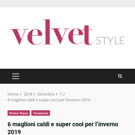
Skip
to
content
PRIMARY
MENU
Home
2018
Dicembre
7
6 maglioni caldi e super cool per l’inverno 2019
Primo Piano
Tendenze
6 maglioni caldi e super cool per l’inverno
2019