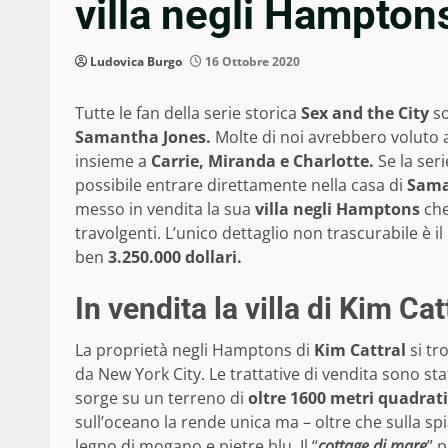
villa negli Hampton
Ludovica Burgo
16 Ottobre 2020
Tutte le fan della serie storica
Sex and the City
so
Samantha Jones.
Molte di noi avrebbero voluto 
insieme a
Carrie, Miranda e Charlotte.
Se la ser
possibile entrare direttamente nella casa di
Sam
messo in vendita la sua
villa negli Hamptons
che
travolgenti. L’unico dettaglio non trascurabile è
ben
3.250.000 dollari.
In vendita la villa di Kim Cat
La proprietà negli Hamptons di
Kim Cattral
si tr
da New York City. Le trattative di vendita sono sta
sorge su un terreno di
oltre 1600 metri quadrat
sull’oceano la rende unica ma – oltre che sulla spi
legno di mogano e pietre blu. Il “
cottage di mare
” 