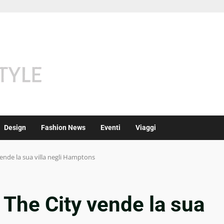
Design
Fashion News
Eventi
Viaggi
vende la sua villa negli Hamptons
 The City vende la sua