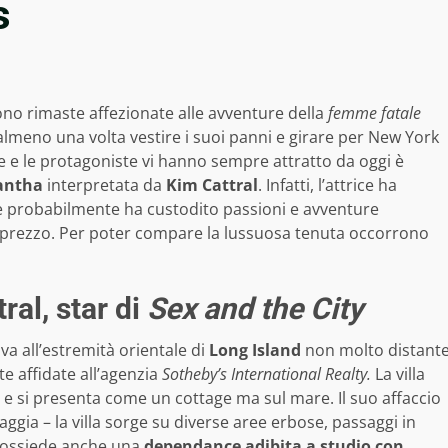
s
no rimaste affezionate alle avventure della
femme fatale
almeno una volta vestire i suoi panni e girare per New York
ie e le protagoniste vi hanno sempre attratto da oggi è
antha
interpretata da
Kim Cattral
. Infatti, l’attrice ha
 probabilmente ha custodito passioni e avventure
 il prezzo. Per poter compare la lussuosa tenuta occorrono
tral, star di
Sex and the City
ova all’estremità orientale di
Long Island
non molto distant
te affidate all’agenzia
Sotheby’s International Realty.
La villa
i
e si presenta come un cottage ma sul mare. Il suo affaccio
aggia – la villa sorge su diverse aree erbose, passaggi in
possiede anche una
dependance adibita a studio con