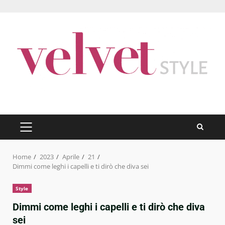
Skip
to
content
PRIMARY
MENU
Home
2023
Aprile
21
Dimmi come leghi i capelli e ti dirò che diva sei
Style
Dimmi come leghi i capelli e ti dirò che diva
sei