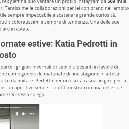
, l’ex gieffina può vantare un profilo Instagram da
569 mila
er. Tantissime le collaborazioni per lei con brand nell’ambito
stile sempre impeccabile a scatenare grande curiosità.
outfit coloratissimi e sempre di tendenza. Una delle sue
iare in estate.
iornate estive: Katia Pedrotti in
costo
te i grigiori invernali e i capi più pesanti in favore di
bene come godersi le mattinate di fine stagione in attesa
tutto da imitare. Perfetto per un’uscita casual in giro per la
 un aperitivo serale. L’outfit mostrato in una delle sue
ome lei stessa spiega.