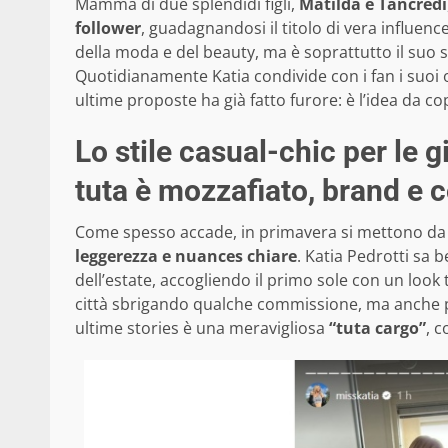
Mamma di due splendidi figli,
Matilda e Tancredi
follower
, guadagnandosi il titolo di vera influenc
della moda e del beauty, ma è soprattutto il suo 
Quotidianamente Katia condivide con i fan i suoi 
ultime proposte ha già fatto furore: è l’idea da cop
Lo stile casual-chic per le g
tuta è mozzafiato, brand e 
Come spesso accade, in primavera si mettono da par
leggerezza e nuances chiare
. Katia Pedrotti sa 
dell’estate, accogliendo il primo sole con un look 
città sbrigando qualche commissione, ma anche per
ultime stories è una meravigliosa
“tuta cargo”
, c