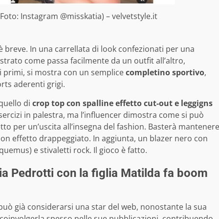
(Foto: Instagram @misskatia) – velvetstyle.it
è breve. In una carrellata di look confezionati per una
strato come passa facilmente da un outfit all’altro,
i primi, si mostra con un semplice
completino sportivo
,
ts aderenti grigi.
quello di
crop top con spalline effetto cut-out e leggigns
sercizi in palestra, ma l’influencer dimostra come si può
etto per un’uscita all’insegna del fashion. Basterà mantener
on effetto drappeggiato. In aggiunta, un blazer nero con
emus) e stivaletti rock. Il gioco è fatto.
tia Pedrotti con la figlia Matilda fa boom
uò già considerarsi una star del web, nonostante la sua
a coinvolgerla spesso nelle sue pubblicazioni, contribuendo