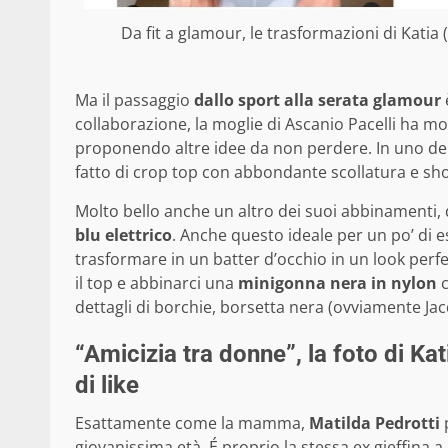
Da fit a glamour, le trasformazioni di Katia 
Ma il passaggio
dallo sport alla serata glamour
collaborazione, la moglie di Ascanio Pacelli ha mo
proponendo altre idee da non perdere. In uno de
fatto di crop top con abbondante scollatura e shor
Molto bello anche un altro dei suoi abbinamenti, 
blu elettrico
. Anche questo ideale per un po’ di e
trasformare in un batter d’occhio in un look perf
il top e abbinarci una
minigonna nera in nylon
c
dettagli di borchie, borsetta nera (ovviamente Jacqu
“Amicizia tra donne”, la foto di Ka
di like
Esattamente come la mamma,
Matilda Pedrotti
p
giovanissima età. É proprio la stessa ex gieffina 