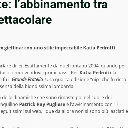
te: l’abbinamento tra
ettacolare
ex gieffina: con uno stile impeccabile Katia Pedrotti
arlare di lei. Esattamente da quel lontano 2004, quando per
ttacolo muovendovi i primi passi. Per
Katia Pedrotti
la
 fu il
Grande Fratello
. Una quarta edizione “nip” che fu ricca
resenza della biondissima lombarda.
 delle dinamiche che sono rimaste poi nel cuore dei
oinquilino
Patrick Ray Pugliese
e l’avvicinamento con “il
 seguitissimi sul web, i due da allora non si sono più lasciati e