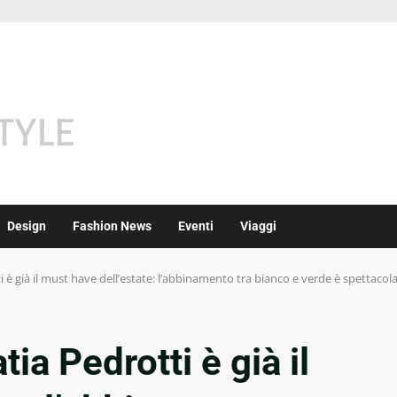
Design
Fashion News
Eventi
Viaggi
i è già il must have dell’estate: l’abbinamento tra bianco e verde è spettacol
tia Pedrotti è già il