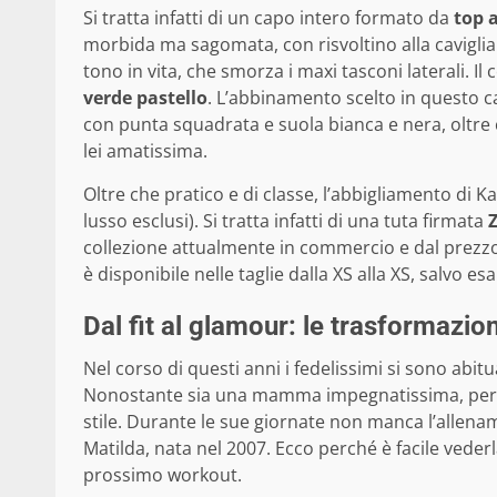
Si tratta infatti di un capo intero formato da
top a
morbida ma sagomata, con risvoltino alla caviglia.
tono in vita, che smorza i maxi tasconi laterali. I
verde pastello
. L’abbinamento scelto in questo c
con punta squadrata e suola bianca e nera, oltre
lei amatissima.
Oltre che pratico e di classe, l’abbigliamento di 
lusso esclusi). Si tratta infatti di una tuta firmata
collezione attualmente in commercio e dal prezz
è disponibile nelle taglie dalla XS alla XS, salvo e
Dal fit al glamour: le trasformazioni
Nel corso di questi anni i fedelissimi si sono abitu
Nonostante sia una mamma impegnatissima, per le
stile. Durante le sue giornate non manca l’allenam
Matilda, nata nel 2007. Ecco perché è facile vederl
prossimo workout.