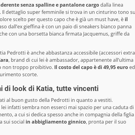
derente senza spalline e pantalone cargo
dalla linea
 Il dettaglio super femminile si trova in un cinturino tono s
l colore scelto per questo capo che è già un must have, è
il
aso dall’ex gieffina è con un paio di sneakers bianco panna
 che con una borsetta bianca firmata Jacquemus, griffe da
Katia Pedrotti è anche abbastanza accessibile (accessori extra
Zara
, brand di cui lei è ambassador, appartenente all’ultima
o non troppo proibitivo.
Il costo del capo è di 49,95 euro
ed
saurimento scorte.
 di look di Katia, tutte vincenti
ati al buon gusto della Pedrotti in quanto a vestiti.
i infatti sembra non esserci mai spazio per una caduta di
ento, a cui si dedica spesso anche in compagnia della figlia
a sui social
in abbigliamento ginnico
, pronta per il suo