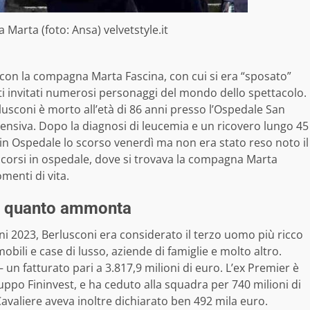
 Marta (foto: Ansa) velvetstyle.it
 con la compagna Marta Fascina, con cui si era “sposato”
ti invitati numerosi personaggi del mondo dello spettacolo.
erlusconi è morto all’età di 86 anni presso l’Ospedale San
tensiva. Dopo la diagnosi di leucemia e un ricovero lungo 45
in Ospedale lo scorso venerdì ma non era stato reso noto il
o accorsi in ospedale, dove si trovava la compagna Marta
menti di vita.
, a quanto ammonta
iani 2023, Berlusconi era considerato il terzo uomo più ricco
obili e case di lusso, aziende di famiglie e molto altro.
 un fatturato pari a 3.817,9 milioni di euro. L’ex Premier è
Gruppo Fininvest, e ha ceduto alla squadra per 740 milioni di
Cavaliere aveva inoltre dichiarato ben 492 mila euro.