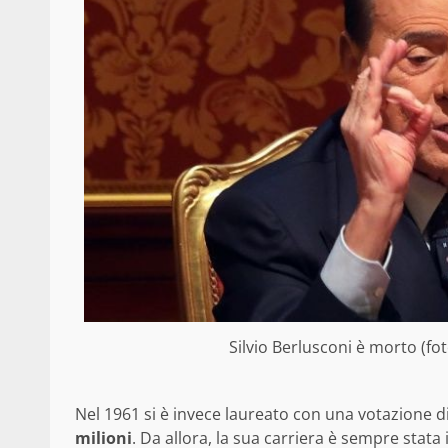
Silvio Berlusconi è morto (fo
Nel 1961 si è invece laureato con una votazione di
milioni
. Da allora, la sua carriera è sempre stata