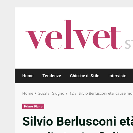
Skip
to
content
Home
Tendenze
Chicche di Stile
Interviste
Home
2023
Giugno
12
Silvio Berlusconi età, cause mor
Primo Piano
Silvio Berlusconi et