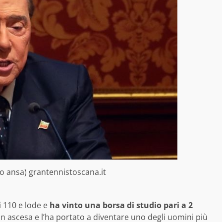
to ansa) grantennistoscana.it
 110 e lode e
ha vinto una borsa di studio pari a 2
 in ascesa e l’ha portato a diventare uno degli uomini più