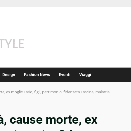
Design
Fashion News
Eventi
Viaggi
te, ex moglie Lario, figli, patrimonio, fidanzata Fascina, malattia
à, cause morte, ex