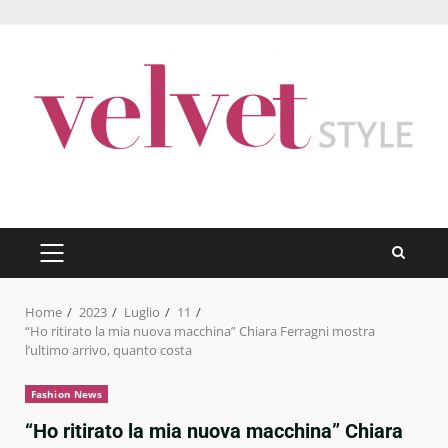
Skip
to
content
PRIMARY
MENU
Home
2023
Luglio
11
“Ho ritirato la mia nuova macchina” Chiara Ferragni mostra
l’ultimo arrivo, quanto costa
Fashion News
“Ho ritirato la mia nuova macchina” Chiara