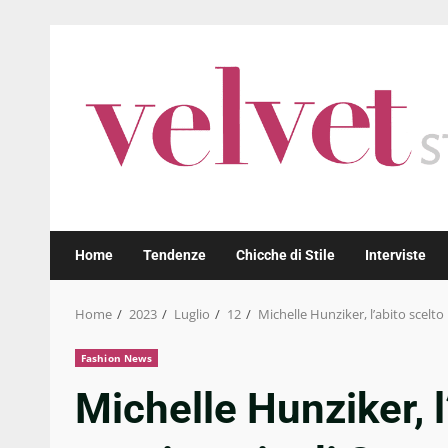
Skip
to
content
Home
Tendenze
Chicche di Stile
Interviste
Home
2023
Luglio
12
Michelle Hunziker, l’abito scelto
Fashion News
Michelle Hunziker, l’