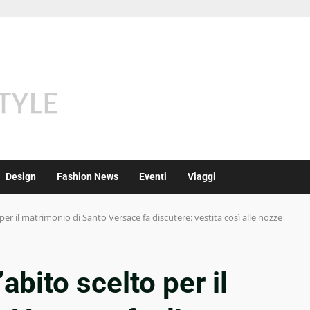
Design
Fashion News
Eventi
Viaggi
 per il matrimonio di Santo Versace fa discutere: vestita così alle nozze
abito scelto per il