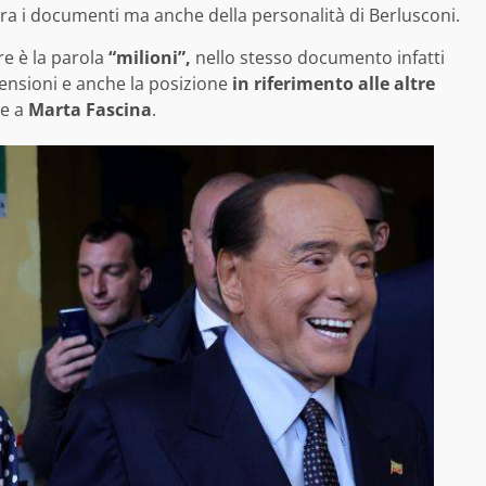
tra i documenti ma anche della personalità di Berlusconi.
re è la parola
“milioni”,
nello stesso documento infatti
mensioni e anche la posizione
in riferimento alle altre
ne a
Marta Fascina
.