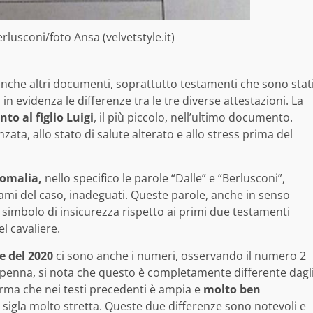
erlusconi/foto Ansa (velvetstyle.it)
anche altri documenti, soprattutto testamenti che sono stat
 evidenza le differenze tra le tre diverse attestazioni. La
nto al figlio Luigi
, il più piccolo, nell’ultimo documento.
ta, allo stato di salute alterato e allo stress prima del
omalia,
nello specifico le parole “Dalle” e “Berlusconi”,
sami del caso, inadeguati. Queste parole, anche in senso
simbolo di insicurezza rispetto ai primi due testamenti
l cavaliere.
e del 2020
ci sono anche i numeri, osservando il numero 2
 a penna, si nota che questo è completamente differente dagl
firma che nei testi precedenti è ampia e
molto ben
igla molto stretta. Queste due differenze sono notevoli e