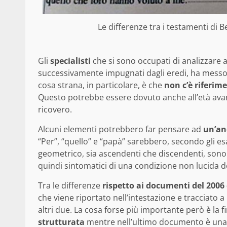
Le differenze tra i testamenti di B
Gli
specialisti
che si sono occupati di analizzare 
successivamente impugnati dagli eredi, ha messo in
cosa strana, in particolare, è che
non c’è riferime
Questo potrebbe essere dovuto anche all’età avanza
ricovero.
Alcuni elementi potrebbero far pensare ad
un’an
“Per”, “quello” e “papà” sarebbero, secondo gli e
geometrico, sia ascendenti che discendenti, sono 
quindi sintomatici di una condizione non lucida de
Tra le differenze
rispetto ai documenti del 2006 
che viene riportato nell’intestazione e tracciato
altri due. La cosa forse più importante però è la 
strutturata
mentre nell’ultimo documento è una s