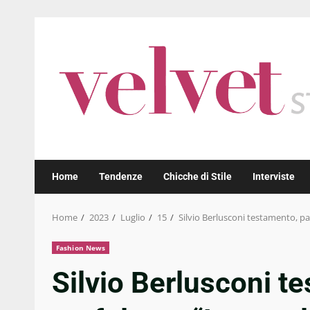
Skip
to
content
Home
Tendenze
Chicche di Stile
Interviste
Home
2023
Luglio
15
Silvio Berlusconi testamento, pa
Fashion News
Silvio Berlusconi te