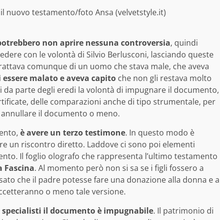
 il nuovo testamento/foto Ansa (velvetstyle.it)
potrebbero non aprire nessuna controversia
, quindi
dere con le volontà di Silvio Berlusconi, lasciando queste
i trattava comunque di un uomo che stava male, che aveva
i essere malato e aveva capito
che non gli restava molto
i da parte degli eredi la volontà di impugnare il documento,
rtificate, delle comparazioni anche di tipo strumentale, per
r annullare il documento o meno.
mento,
è avere un terzo testimone
. In questo modo è
vare un riscontro diretto. Laddove ci sono poi elementi
ento. Il foglio olografo che rappresenta l’ultimo testamento
a Fascina
. Al momento però non si sa se i figli fossero a
to che il padre potesse fare una donazione alla donna e a
 accetteranno o meno tale versione.
li specialisti il documento è impugnabile
. Il patrimonio di