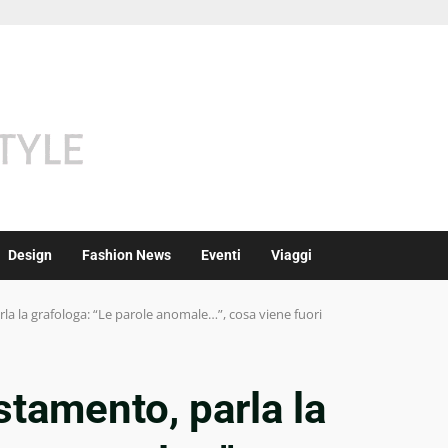
Design
Fashion News
Eventi
Viaggi
rla la grafologa: “Le parole anomale…”, cosa viene fuori
stamento, parla la