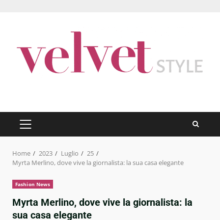
Skip
to
content
PRIMARY
MENU
Home
2023
Luglio
25
Myrta Merlino, dove vive la giornalista: la sua casa elegante
Fashion News
Myrta Merlino, dove vive la giornalista: la
sua casa elegante