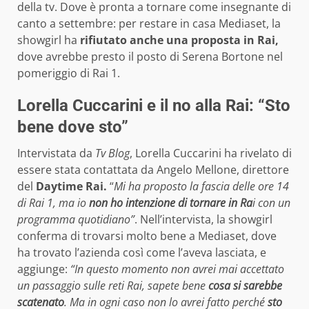
della tv. Dove è pronta a tornare come insegnante di
canto a settembre: per restare in casa Mediaset, la
showgirl ha
rifiutato anche una proposta in Rai,
dove avrebbe presto il posto di Serena Bortone nel
pomeriggio di Rai 1.
Lorella Cuccarini e il no alla Rai: “Sto
bene dove sto”
Intervistata da
Tv Blog
, Lorella Cuccarini ha rivelato di
essere stata contattata da Angelo Mellone, direttore
del
Daytime Rai.
“
Mi ha proposto la fascia delle ore 14
di Rai 1, ma io
non ho intenzione di tornare in Ra
i con un
programma quotidiano”
. Nell’intervista, la showgirl
conferma di trovarsi molto bene a Mediaset, dove
ha trovato l’azienda così come l’aveva lasciata, e
aggiunge:
“In questo momento non avrei mai accettato
un passaggio sulle reti Rai, sapete bene
cosa si sarebbe
scatenato
. Ma in ogni caso non lo avrei fatto perché
sto