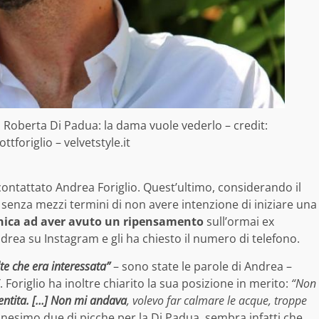
 Roberta Di Padua: la dama vuole vederlo – credit:
tforiglio – velvetstyle.it
ontattato Andrea Foriglio. Quest’ultimo, considerando il
 senza mezzi termini di non avere intenzione di iniziare una
unica ad aver avuto un ripensamento
sull’ormai ex
drea su Instagram e gli ha chiesto il numero di telefono.
te che era interessata”
– sono state le parole di Andrea –
. Foriglio ha inoltre chiarito la sua posizione in merito:
“Non
ntita. […] Non mi andava
, volevo far calmare le acque, troppe
nesimo due di picche per la Di Padua, sembra infatti che