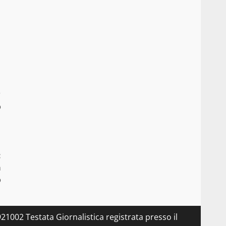
r
o
:
a
o
21002 Testata Giornalistica registrata presso il