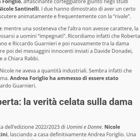
 Foriglio
, affascinante corteggiatore giunto negli studi
Nicole Santinelli
. I due hanno dimostrato di aver un certo
iscutere animatamente e frequentemente con la “rivale”.
e
: mentre una sosteneva che l’altra non avesse carattere, la
essarsi a uomini “impegnati”. Ricordiamo infatti che Roberta
latano e Riccardo Guarnieri e poi nuovamente tra la dama
e poi dei messaggini innocenti inviati a Davide Donadei,
 a Chiara Rabbi.
icole ne aveva a quantità industriali. Sembra infatti che
dama.
Andrea Foriglio ha ammesso di essere stato
cardo Guarnieri.
rta: la verità celata sulla dama
ta dell’edizione 2022/2023 di
Uomini e Donne
.
Nicole
ini
, lasciando a casa definitivamente Andrea Foriglio. Una