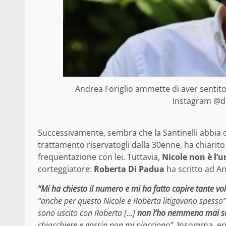
Andrea Foriglio ammette di aver sentito
Instagram @dot
Successivamente, sembra che la Santinelli abbia c
trattamento riservatogli dalla 30enne, ha chiarito
frequentazione con lei. Tuttavia,
Nicole non è l’
corteggiatore:
Roberta Di Padua
ha scritto ad An
“Mi ha chiesto il numero e mi ha fatto capire tante vol
“anche per questo Nicole e Roberta litigavano spesso”
sono uscito con Roberta […]
non l’ho nemmeno mai se
chiacchiere e gossip non mi piacciono”
. Insomma, en