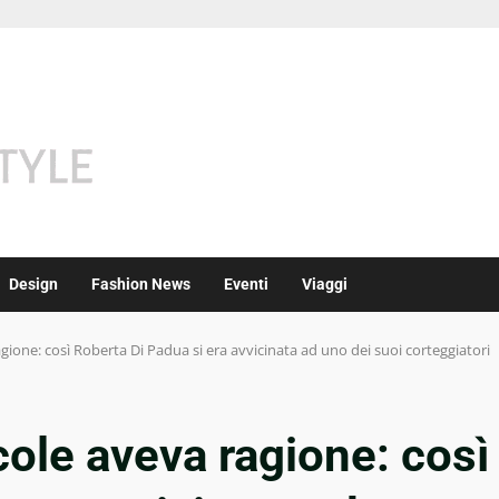
Design
Fashion News
Eventi
Viaggi
ione: così Roberta Di Padua si era avvicinata ad uno dei suoi corteggiatori
ole aveva ragione: così