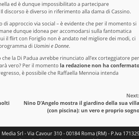
ella ed è dunque impossibilitato a partecipare
l discorso è diverso in riferimento alla dama di Cassino.
 di approccio via social – è evidente che per il momento si
 Rimane dunque idonea per accomodarsi sulla fantomatica
cui il flirt con Foriglio non è andato nel migliore dei modi, ci
l programma di
Uomini e Donne
.
 che la Di Padua avrebbe rinunciato all’ex corteggiatore pe
Sarà vero? Per il momento
la redazione non ha confermat
regresso, è possibile che Raffaella Mennoia intenda
Next
olti
Nino D’Angelo mostra il giardino della sua vill
(con piscina): un vero e proprio sogn
s Media Srl - Via Cavour 310 - 00184 Roma (RM) - P.Iva 171329