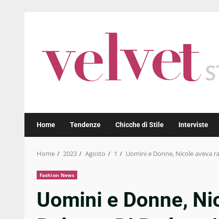
Skip
to
content
Home
Tendenze
Chicche di Stile
Interviste
Home
2023
Agosto
1
Uomini e Donne, Nicole aveva rag
Fashion News
Uomini e Donne, Nic