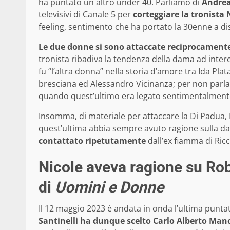
ha puntato un altro under 40. Parliamo di
Andrea
televisivi di Canale 5 per
corteggiare la tronista 
feeling, sentimento che ha portato la 30enne a d
Le due donne si sono attaccate reciprocament
tronista ribadiva la tendenza della dama ad inter
fu “l’altra donna” nella storia d’amore tra Ida P
bresciana ed Alessandro Vicinanza; per non parlar
quando quest’ultimo era legato sentimentalmente
Insomma, di materiale per attaccare la Di Padua, N
quest’ultima abbia sempre avuto ragione sulla 
contattato ripetutamente
dall’ex fiamma di Ric
Nicole aveva ragione su Robe
di
Uomini e Donne
Il 12 maggio 2023 è andata in onda l’ultima punta
Santinelli ha dunque scelto Carlo Alberto Manc