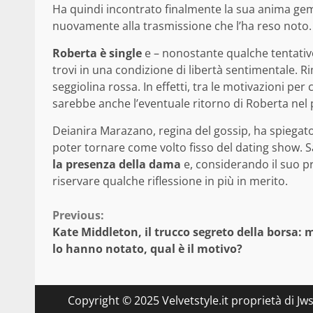
Ha quindi incontrato finalmente la sua anima gem
nuovamente alla trasmissione che l’ha reso noto. I
Roberta è single
e – nonostante qualche tentativo
trovi in una condizione di libertà sentimentale.
seggiolina rossa. In effetti, tra le motivazioni per 
sarebbe anche l’eventuale ritorno di Roberta ne
Deianira Marazano, regina del gossip, ha spiegato
poter tornare come volto fisso del dating show. 
la presenza della dama
e, considerando il suo p
riservare qualche riflessione in più in merito.
Continue
Previous:
Kate Middleton, il trucco segreto della borsa: m
Reading
lo hanno notato, qual è il motivo?
Copyright © 2025 Velvetstyle.it proprietà di Jw