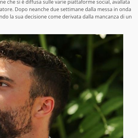
ne che si è diffusa sulle varie piattaforme social, avallata
ggiatore. Dopo neanche due settimane dalla messa in onda
cando la sua decisione come derivata dalla mancanza di un