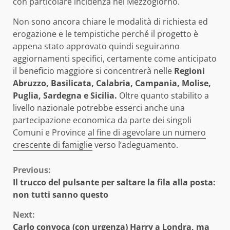
con particolare incidenza nel Mezzogiorno.
Non sono ancora chiare le modalità di richiesta ed
erogazione e le tempistiche perché il progetto è
appena stato approvato quindi seguiranno
aggiornamenti specifici, certamente come anticipato
il beneficio maggiore si concentrerà nelle
Regioni
Abruzzo, Basilicata, Calabria, Campania, Molise,
Puglia, Sardegna e Sicilia.
Oltre quanto stabilito a
livello nazionale potrebbe esserci anche una
partecipazione economica da parte dei singoli
Comuni e Province
al fine di agevolare un numero
crescente di famiglie
verso l’adeguamento.
Continue
Previous:
Il trucco del pulsante per saltare la fila alla posta:
Reading
non tutti sanno questo
Next:
Carlo convoca (con urgenza) Harry a Londra, ma