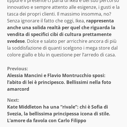
Eppure il presente ci parla di Ikea e del suo percorso
innovativo e sempre attento alle esigenze, i gusti e la
tasca dei propri clienti. Il massimo insomma, no?
Senza ignorare il fatto che oggi, Ikea,
rappresenta
anche una solida realtà per quel che riguarda la
vendita di specifici cibi di cultura prettamente
svedese
. Dolce e salato per arricchire ancora di più
la soddisfazione di quanti scelgono i mega store dal
colore giallo e blu in questione per l’arredo di casa.
Continue
Previous:
Alessia Mancini e Flavio Montrucchio sposi:
Reading
l’abito di lei è principesco. Bellissimi nella foto
amarcord
Next:
Kate Middleton ha una “rivale”: chi è Sofia di
Svezia, la bellissima principessa icona di stile.
L’amore da favola con Carlo Filippo