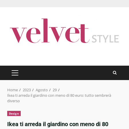
Skip
to
content
PRIMARY
MENU
Home
2023
Agosto
29
Ikea ti arreda il giardino con meno di 80 euro: tutto sembrerà
diverso
Design
Ikea ti arreda il giardino con meno di 80