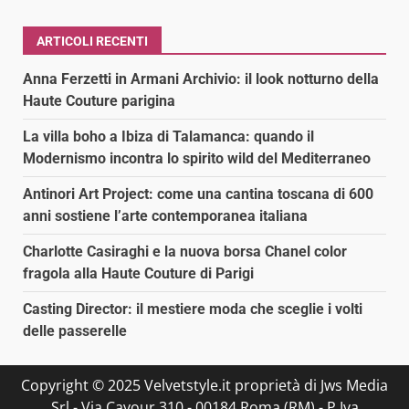
ARTICOLI RECENTI
Anna Ferzetti in Armani Archivio: il look notturno della
Haute Couture parigina
La villa boho a Ibiza di Talamanca: quando il
Modernismo incontra lo spirito wild del Mediterraneo
Antinori Art Project: come una cantina toscana di 600
anni sostiene l’arte contemporanea italiana
Charlotte Casiraghi e la nuova borsa Chanel color
fragola alla Haute Couture di Parigi
Casting Director: il mestiere moda che sceglie i volti
delle passerelle
Copyright © 2025 Velvetstyle.it proprietà di Jws Media
Srl - Via Cavour 310 - 00184 Roma (RM) - P.Iva