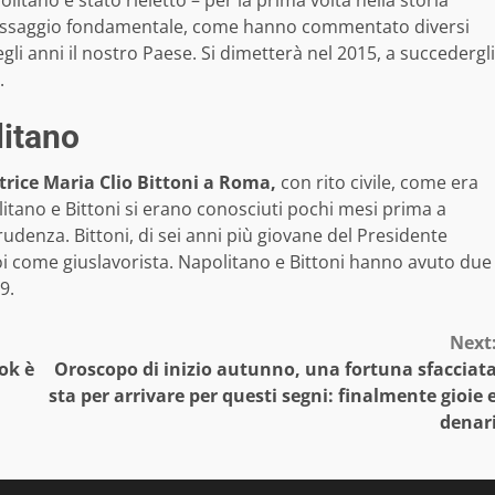
 passaggio fondamentale, come hanno commentato diversi
uegli anni il nostro Paese. Si dimetterà nel 2015, a succedergli
.
litano
ttrice Maria Clio Bittoni a Roma,
con rito civile, come era
olitano e Bittoni si erano conosciuti pochi mesi prima a
rudenza. Bittoni, di sei anni più giovane del Presidente
i come giuslavorista. Napolitano e Bittoni hanno avuto due
9.
Next
ok è
Oroscopo di inizio autunno, una fortuna sfacciat
sta per arrivare per questi segni: finalmente gioie 
denar