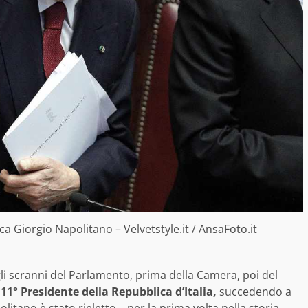
a Giorgio Napolitano – Velvetstyle.it / AnsaFoto.it
li scranni del Parlamento, prima della Camera, poi del
11° Presidente della Repubblica d’Italia,
succedendo a
itano è stato rieletto – per la prima volta nella storia