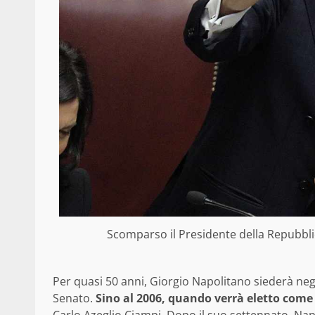
Scomparso il Presidente della Repubblic
Per quasi 50 anni, Giorgio Napolitano siederà neg
Senato.
Sino al 2006, quando verrà eletto come 
Carlo Azeglio Ciampi. Dopo il suo settennato, Napol