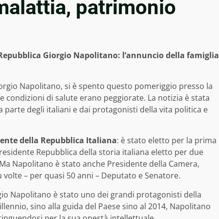
 malattia, patrimonio
 Repubblica Giorgio Napolitano: l’annuncio della famiglia
Giorgio Napolitano, si è spento questo pomeriggio presso la
le condizioni di salute erano peggiorate. La notizia è stata
parte degli italiani e dai protagonisti della vita politica e
dente della Repubblica Italiana
: è stato eletto per la prima
Presidente Repubblica della storia italiana eletto per due
. Ma Napolitano è stato anche Presidente della Camera,
iù volte – per quasi 50 anni – Deputato e Senatore.
gio Napolitano è stato uno dei grandi protagonisti della
illennio, sino alla guida del Paese sino al 2014, Napolitano
stinguendosi per la sua onestà intellettuale.