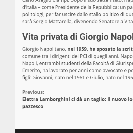
d’Italia – come Presidente della Repubblica: un
politologi, per far uscire dallo stallo politico di q
sarà Sergio Mattarella, divenendo Senatore a Vita
Vita privata di Giorgio Napo
Giorgio Napolitano,
nel 1959, ha sposato la scri
comune tra i dirigenti del PCI di quegli anni. Nap
Napoli, entrambi studenti della Facoltà di Giurisp
Emerito, ha lavorato per anni come avvocato e po
figli: Giovanni, nato nel 1961 e Giulio, nato nel 196
Continue
Previous:
Elettra Lamborghini ci dà un taglio: il nuovo lo
Reading
pazzesco