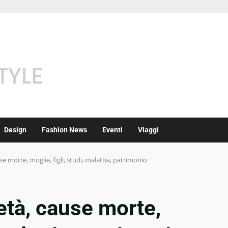
Design
Fashion News
Eventi
Viaggi
e morte, moglie, figli, studi, malattia, patrimonio
età, cause morte,