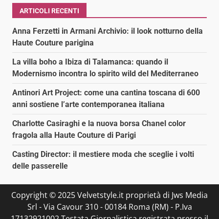
ARTICOLI RECENTI
Anna Ferzetti in Armani Archivio: il look notturno della
Haute Couture parigina
La villa boho a Ibiza di Talamanca: quando il
Modernismo incontra lo spirito wild del Mediterraneo
Antinori Art Project: come una cantina toscana di 600
anni sostiene l’arte contemporanea italiana
Charlotte Casiraghi e la nuova borsa Chanel color
fragola alla Haute Couture di Parigi
Casting Director: il mestiere moda che sceglie i volti
delle passerelle
Copyright © 2025 Velvetstyle.it proprietà di Jws Media
Srl - Via Cavour 310 - 00184 Roma (RM) - P.Iva
17132921002 Testata Giornalistica registrata presso il