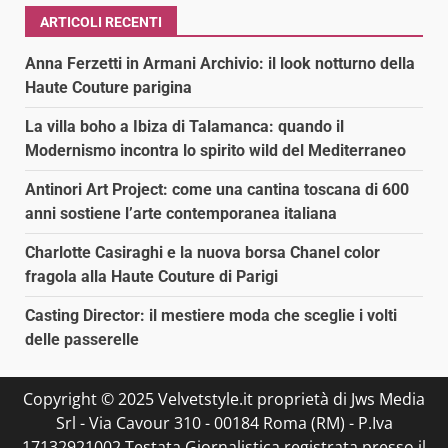
ARTICOLI RECENTI
Anna Ferzetti in Armani Archivio: il look notturno della
Haute Couture parigina
La villa boho a Ibiza di Talamanca: quando il
Modernismo incontra lo spirito wild del Mediterraneo
Antinori Art Project: come una cantina toscana di 600
anni sostiene l’arte contemporanea italiana
Charlotte Casiraghi e la nuova borsa Chanel color
fragola alla Haute Couture di Parigi
Casting Director: il mestiere moda che sceglie i volti
delle passerelle
Copyright © 2025 Velvetstyle.it proprietà di Jws Media
Srl - Via Cavour 310 - 00184 Roma (RM) - P.Iva
17132921002 Testata Giornalistica registrata presso il