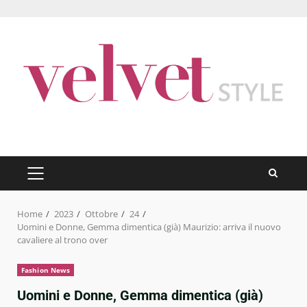
Skip
to
content
PRIMARY
MENU
Home
2023
Ottobre
24
Uomini e Donne, Gemma dimentica (già) Maurizio: arriva il nuovo
cavaliere al trono over
Fashion News
Uomini e Donne, Gemma dimentica (già)