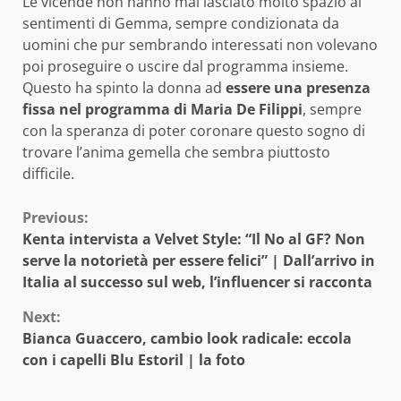
Le vicende non hanno mai lasciato molto spazio ai
sentimenti di Gemma, sempre condizionata da
uomini che pur sembrando interessati non volevano
poi proseguire o uscire dal programma insieme.
Questo ha spinto la donna ad
essere una presenza
fissa nel programma di Maria De Filippi
, sempre
con la speranza di poter coronare questo sogno di
trovare l’anima gemella che sembra piuttosto
difficile.
Continue
Previous:
Kenta intervista a Velvet Style: “Il No al GF? Non
Reading
serve la notorietà per essere felici” | Dall’arrivo in
Italia al successo sul web, l’influencer si racconta
Next:
Bianca Guaccero, cambio look radicale: eccola
con i capelli Blu Estoril | la foto