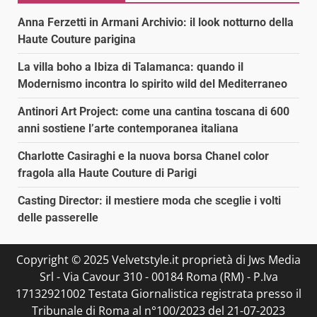
Anna Ferzetti in Armani Archivio: il look notturno della
Haute Couture parigina
La villa boho a Ibiza di Talamanca: quando il
Modernismo incontra lo spirito wild del Mediterraneo
Antinori Art Project: come una cantina toscana di 600
anni sostiene l’arte contemporanea italiana
Charlotte Casiraghi e la nuova borsa Chanel color
fragola alla Haute Couture di Parigi
Casting Director: il mestiere moda che sceglie i volti
delle passerelle
Copyright © 2025 Velvetstyle.it proprietà di Jws Media
Srl - Via Cavour 310 - 00184 Roma (RM) - P.Iva
17132921002 Testata Giornalistica registrata presso il
Tribunale di Roma al n°100/2023 del 21-07-2023