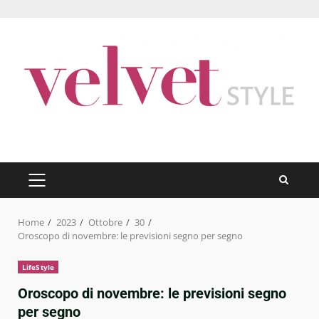
Skip
to
content
PRIMARY
MENU
Home
2023
Ottobre
30
Oroscopo di novembre: le previsioni segno per segno
LifeStyle
Oroscopo di novembre: le previsioni segno
per segno