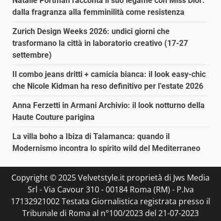
Natalie Portman racconta il suo legame con Miss Dior:
dalla fragranza alla femminilità come resistenza
Zurich Design Weeks 2026: undici giorni che
trasformano la città in laboratorio creativo (17-27
settembre)
Il combo jeans dritti + camicia bianca: il look easy-chic
che Nicole Kidman ha reso definitivo per l’estate 2026
Anna Ferzetti in Armani Archivio: il look notturno della
Haute Couture parigina
La villa boho a Ibiza di Talamanca: quando il
Modernismo incontra lo spirito wild del Mediterraneo
Copyright © 2025 Velvetstyle.it proprietà di Jws Media
Srl - Via Cavour 310 - 00184 Roma (RM) - P.Iva
17132921002 Testata Giornalistica registrata presso il
Tribunale di Roma al n°100/2023 del 21-07-2023