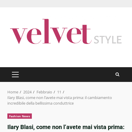
Skip
to
content
PRIMARY
MENU
Home
2024
Febbraio
11
Ilary Blasi, come non l’avete mai vista prima: il cambiamento
incredibile della bellissima conduttrice
Fashion News
Ilary Blasi, come non l’avete mai vista prima: