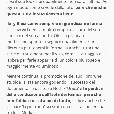
così il suo look e probabilmente non sarà l’ultima. Ad
ogni modo, come si vede dalla foto,
pare che anche
questa tinta le stia davvero bene
.
Ilary Blasi come sempre è in grandissima forma
,
la show girl dedica molto tempo alla cura del suo
corpo e del suo aspetto. Oltre a praticare
moltissimo sport e a seguire una alimentazione
dietetica per tenersi in forma, fa anche tutta una
serie di trattamenti per il viso, come il tatuaggio alle
labbra per farle apparire di un colore più roseo e
maggiormente voluminoso.
Mentre continua la promozione del suo libro ‘Che
stupida’, si sta ancora godendo il successo del
documentario uscito su Netflix ‘Unica’ e
la perdita
della conduzione dell’Isola dei Famosi pare che
non l’abbia toccata più di tanto
, si dice anche che
lasciare ‘la poltrona’ sia stata una scelta consensuale
tra lei e Mediaset.