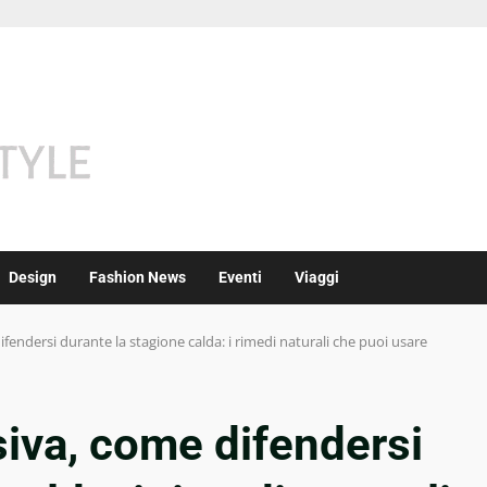
Design
Fashion News
Eventi
Viaggi
endersi durante la stagione calda: i rimedi naturali che puoi usare
iva, come difendersi