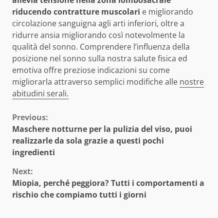
allevia tensione nella zona lombosacrale
riducendo contratture muscolari
e migliorando
circolazione sanguigna agli arti inferiori, oltre a
ridurre ansia migliorando così notevolmente la
qualità del sonno. Comprendere l’influenza della
posizione nel sonno sulla nostra salute fisica ed
emotiva offre preziose indicazioni su come
migliorarla attraverso semplici modifiche alle
nostre
abitudini serali.
Continue
Previous:
Maschere notturne per la pulizia del viso, puoi
Reading
realizzarle da sola grazie a questi pochi
ingredienti
Next:
Miopia, perché peggiora? Tutti i comportamenti a
rischio che compiamo tutti i giorni