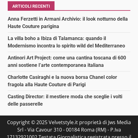
ARTICOLI RECENTI
Anna Ferzetti in Armani Archivio: il look notturno della
Haute Couture parigina
La villa boho a Ibiza di Talamanca: quando il
Modernismo incontra lo spirito wild del Mediterraneo
Antinori Art Project: come una cantina toscana di 600
anni sostiene l’arte contemporanea italiana
Charlotte Casiraghi e la nuova borsa Chanel color
fragola alla Haute Couture di Parigi
Casting Director: il mestiere moda che sceglie i volti
delle passerelle
Copyright © 2025 Velvetstyle.it proprietà di Jws Media
Srl - Via Cavour 310 - 00184 Roma (RM) - P.Iva
17132921002 Testata Giornalistica registrata presso il