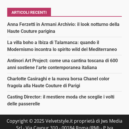
ARTICOLI RECENTI
Anna Ferzetti in Armani Archivio: il look notturno della
Haute Couture parigina
La villa boho a Ibiza di Talamanca: quando il
Modernismo incontra lo spirito wild del Mediterraneo
Antinori Art Project: come una cantina toscana di 600
anni sostiene l’arte contemporanea italiana
Charlotte Casiraghi e la nuova borsa Chanel color
fragola alla Haute Couture di Parigi
Casting Director: il mestiere moda che sceglie i volti
delle passerelle
Copyright © 2025 Velvetstyle.it proprietà di Jws Media
Srl - Via Cavour 310 - 00184 Roma (RM) - P.Iva