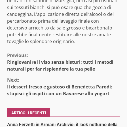
delicati con sapone di Marsiglia; nei casi più ostinati
sui tessuti bianchi si può osare qualche goccia di
candeggina. L’applicazione diretta dell’alcool o del
percarbonato prima del lavaggio finale con
detersivo arricchito da sale grosso e bicarbonato
potrebbe finalmente restituire alle nostre amate
tovaglie lo splendore originario.
Continue
Previous:
Ringiovanire il viso senza bisturi: tutti i metodi
Reading
naturali per far risplendere la tua pelle
Next:
Il dessert fresco e gustoso di Benedetta Parodi:
stupisci gli ospiti con un Bavarese allo yogurt
ARTICOLI RECENTI
Anna Ferzetti in Armani Archivio: il look notturno della