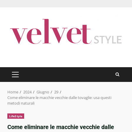
Skip
to
content
PRIMARY
MENU
Home
2024
Giugno
29
Come eliminare le macchie vecchie dalle tovaglie: usa questi
metodi naturali
LifeStyle
Come eliminare le macchie vecchie dalle