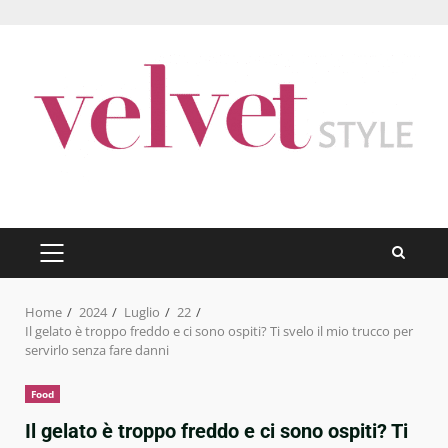
Skip
to
content
PRIMARY
MENU
Home
2024
Luglio
22
Il gelato è troppo freddo e ci sono ospiti? Ti svelo il mio trucco per
servirlo senza fare danni
Food
Il gelato è troppo freddo e ci sono ospiti? Ti