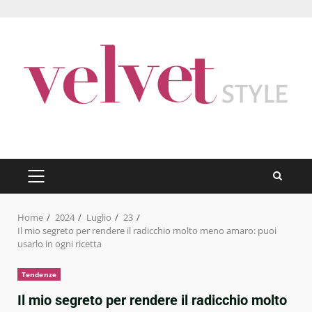
Skip
to
content
PRIMARY
MENU
Home
2024
Luglio
23
Il mio segreto per rendere il radicchio molto meno amaro: puoi
usarlo in ogni ricetta
Tendenze
Il mio segreto per rendere il radicchio molto