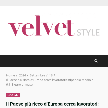
Skip
to
content
PRIMARY
MENU
Home
2024
Settembre
13
Il Paese più ricco d’Europa cerca lavoratori: stipendio medio di
6.118 euro al mese
LifeStyle
Il Paese più ricco d’Europa cerca lavoratori: