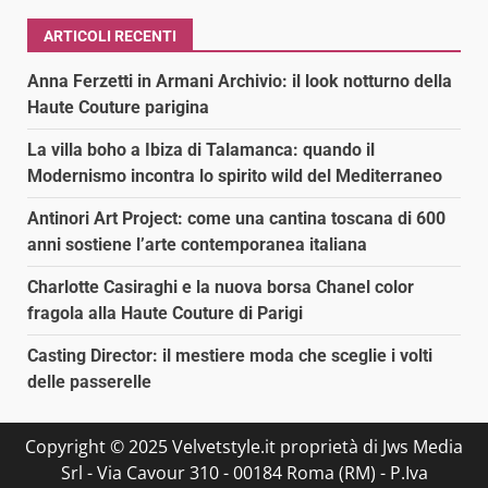
ARTICOLI RECENTI
Anna Ferzetti in Armani Archivio: il look notturno della
Haute Couture parigina
La villa boho a Ibiza di Talamanca: quando il
Modernismo incontra lo spirito wild del Mediterraneo
Antinori Art Project: come una cantina toscana di 600
anni sostiene l’arte contemporanea italiana
Charlotte Casiraghi e la nuova borsa Chanel color
fragola alla Haute Couture di Parigi
Casting Director: il mestiere moda che sceglie i volti
delle passerelle
Copyright © 2025 Velvetstyle.it proprietà di Jws Media
Srl - Via Cavour 310 - 00184 Roma (RM) - P.Iva