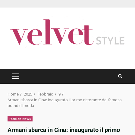
Skip
to
content
PRIMARY
MENU
Home
2025
Febbraio
9
Armani sbarca in Cina: inaugurato il primo ristorante del famoso
brand di moda
Fashion News
Armani sbarca in Cina: inaugurato il primo