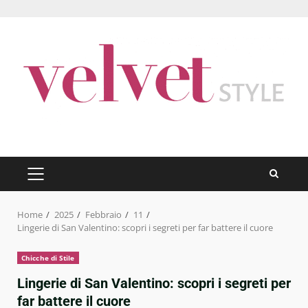
Skip
to
content
PRIMARY
MENU
Home
2025
Febbraio
11
Lingerie di San Valentino: scopri i segreti per far battere il cuore
Chicche di Stile
Lingerie di San Valentino: scopri i segreti per
far battere il cuore