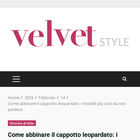
Skip
to
content
PRIMARY
MENU
Home
2025
Febbraio
14
Come abbinare il cappotto leopardato: i modelli più cool da non
perdere
Chicche di Stile
Come abbinare il cappotto leopardato: i