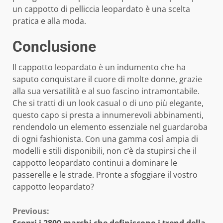
un cappotto di pelliccia leopardato è una scelta
pratica e alla moda.
Conclusione
Il cappotto leopardato è un indumento che ha
saputo conquistare il cuore di molte donne, grazie
alla sua versatilità e al suo fascino intramontabile.
Che si tratti di un look casual o di uno più elegante,
questo capo si presta a innumerevoli abbinamenti,
rendendolo un elemento essenziale nel guardaroba
di ogni fashionista. Con una gamma così ampia di
modelli e stili disponibili, non c’è da stupirsi che il
cappotto leopardato continui a dominare le
passerelle e le strade. Pronte a sfoggiare il vostro
cappotto leopardato?
Continue
Previous:
Scopri i 2800 marchi che definiscono i trend della