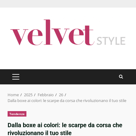
Skip
to
content
PRIMARY
MENU
Home
2025
Febbraio
26
Dalla boxe ai colori: le scarpe da corsa che rivoluzionano il tuo stile
Tendenze
Dalla boxe ai colori: le scarpe da corsa che
rivoluzionano il tuo stile