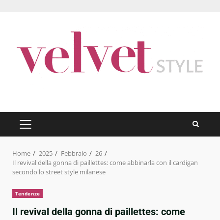
Skip
to
content
PRIMARY
MENU
Home
2025
Febbraio
26
Il revival della gonna di paillettes: come abbinarla con il cardigan
secondo lo street style milanese
Tendenze
Il revival della gonna di paillettes: come