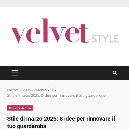
Skip
to
content
PRIMARY
MENU
Home
2025
Marzo
1
Stile di marzo 2025: 8 idee per rinnovare il tuo guardaroba
Chicche di Stile
Stile di marzo 2025: 8 idee per rinnovare il
tuo guardaroba