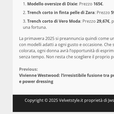
Modello oversize di Dixie
: Prezzo
165€
.
Trench corto in finta pelle di Zara
: Prezzo
5
Trench corto di Vero Moda
: Prezzo
29,67€
, 
una fortuna.
La primavera 2025 si preannuncia quindi come una
con modelli adatti a ogni gusto e occasione. Che s
colorata, ogni donna avrà l’opportunità di esprime
senza tempo. Non resta che scegliere il proprio p
Continue
Previous:
Vivienne Westwood: l’irresistibile fusione tra 
Reading
e power dressing
Copyright © 2025 Velvetstyle.it proprietà di Jw