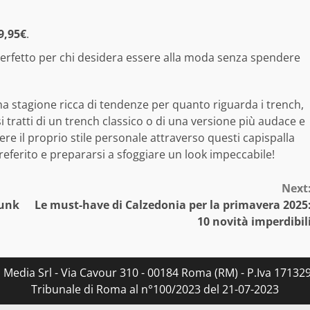
9,95€
.
perfetto per chi desidera essere alla moda senza spendere
 stagione ricca di tendenze per quanto riguarda i trench,
i tratti di un trench classico o di una versione più audace e
re il proprio stile personale attraverso questi capispalla
referito e prepararsi a sfoggiare un look impeccabile!
Next
punk
Le must-have di Calzedonia per la primavera 2025
10 novità imperdibil
s Media Srl - Via Cavour 310 - 00184 Roma (RM) - P.Iva 171329
Tribunale di Roma al n°100/2023 del 21-07-2023