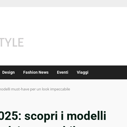
Design
Fashion News
Eventi
Viaggi
modelli must-have per un look impeccabile
25: scopri i modelli