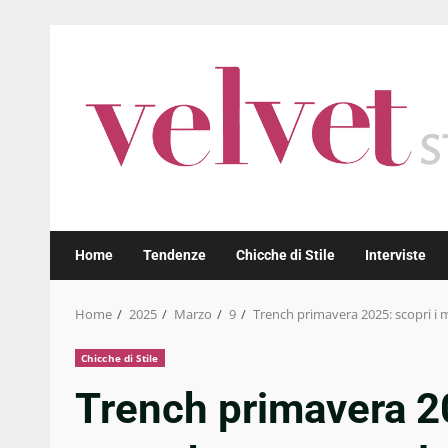
Skip
to
content
Home
Tendenze
Chicche di Stile
Interviste
Home
2025
Marzo
9
Trench primavera 2025: scopri i 
Chicche di Stile
Trench primavera 20