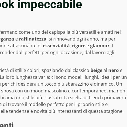
ook impeccabile
fermano come uno dei capispalla più versatili e amati nel
eganza
e
raffinatezza
, si rinnovano ogni anno, ma per
ione affascinante di
essenzialità
,
rigore
e
glamour
. I
 rendendoli perfetti per ogni occasione, dal lavoro agli
età di stili e colori, spaziando dal classico
beige
al
nero
e
 La loro lunghezza varia: ci sono modelli lunghi, ideali per un
te per chi desidera un tocco più sbarazzino e dinamico. Un
he si sposa con un mood mascolino e contemporaneo, ma non
 chi ama uno stile più rilassato. La scelta di trench primavera
i trovare il modello perfetto per il proprio stile e
elle tendenze e novità più interessanti di questa stagione.
anti