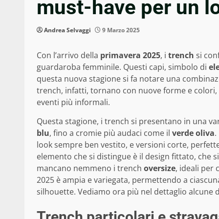
must-have per un l
Andrea Selvaggi
9 Marzo 2025
Con l’arrivo della
primavera 2025
, i
trench
si con
guardaroba femminile. Questi capi, simbolo di
el
questa nuova stagione si fa notare una combinaz
trench, infatti, tornano con nuove forme e colori,
eventi più informali.
Questa stagione, i trench si presentano in una vari
blu
, fino a cromie più audaci come il
verde oliva
.
look sempre ben vestito, e versioni corte, perfet
elemento che si distingue è il design fittato, c
mancano nemmeno i trench
oversize
, ideali per
2025 è ampia e variegata, permettendo a ciascuna d
silhouette. Vediamo ora più nel dettaglio alcune d
Trench particolari e stravag