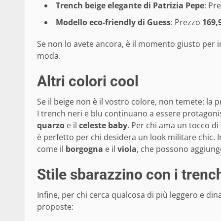
Trench beige elegante di Patrizia Pepe
: Pr
Modello eco-friendly di Guess
: Prezzo
169,
Se non lo avete ancora, è il momento giusto per i
moda.
Altri colori cool
Se il beige non è il vostro colore, non temete: la 
I trench neri e blu continuano a essere protagoni
quarzo
e il
celeste baby
. Per chi ama un tocco di
è perfetto per chi desidera un look militare chic.
come il
borgogna
e il
viola
, che possono aggiunge
Stile sbarazzino con i trench
Infine, per chi cerca qualcosa di più leggero e din
proposte: