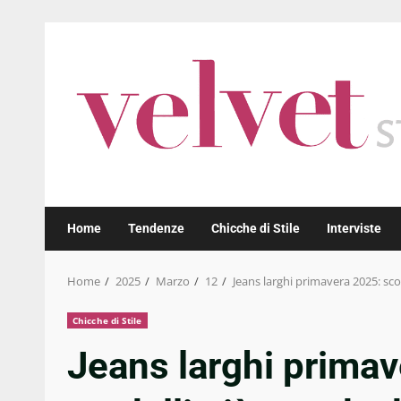
Skip
to
content
Home
Tendenze
Chicche di Stile
Interviste
Home
2025
Marzo
12
Jeans larghi primavera 2025: sco
Chicche di Stile
Jeans larghi primav