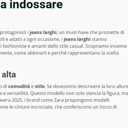
da indossare
protagonisti i
jeans larghi
, un must-have che promette di
li e adatti a ogni occasione, i
jeans larghi
stanno
fashioniste e amanti dello stile casual. Scopriamo insieme
amente, come abbinarli e perché rappresentano la scelta
 alta
o di
comodità
e
stile
. Se dovessimo descrivere la loro allur
 e versatilità. Questo modello non solo slancia la figura, m
mavera 2025, i brand come Zara propongono modelli
come le cinture incrociate, che conferiscono un tocco di