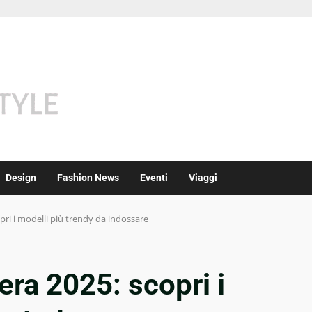
Design
Fashion News
Eventi
Viaggi
pri i modelli più trendy da indossare
era 2025: scopri i