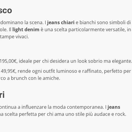
esco
e dominano la scena. I
jeans chiari
e bianchi sono simboli di
ole. Il
light denim
è una scelta particolarmente versatile, in
stampe vivaci.
195,00€, ideale per chi desidera un look sobrio ma elegante
 49,95€, rende ogni outfit luminoso e raffinato, perfetto per
arco a brunch con le amiche.
ri
0, continua a influenzare la moda contemporanea. I
jeans
na scelta perfetta per chi ama uno stile più audace e rock.