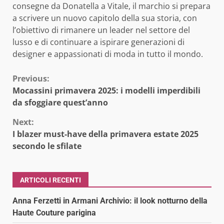
consegne da Donatella a Vitale, il marchio si prepara
a scrivere un nuovo capitolo della sua storia, con
l’obiettivo di rimanere un leader nel settore del
lusso e di continuare a ispirare generazioni di
designer e appassionati di moda in tutto il mondo.
Continue
Previous:
Mocassini primavera 2025: i modelli imperdibili
Reading
da sfoggiare quest’anno
Next:
I blazer must-have della primavera estate 2025
secondo le sfilate
ARTICOLI RECENTI
Anna Ferzetti in Armani Archivio: il look notturno della
Haute Couture parigina