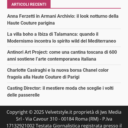
ARTICOLI RECENTI
Anna Ferzetti in Armani Archivio: il look notturno della
Haute Couture parigina
La villa boho a Ibiza di Talamanca: quando il
Modernismo incontra lo spirito wild del Mediterraneo
Antinori Art Project: come una cantina toscana di 600
anni sostiene l’arte contemporanea italiana
Charlotte Casiraghi e la nuova borsa Chanel color
fragola alla Haute Couture di Parigi
Casting Director: il mestiere moda che sceglie i volti
delle passerelle
Copyright © 2025 Velvetstyle.it proprietà di Jws Media
Srl - Via Cavour 310 - 00184 Roma (RM) - P.Iva
17132921002 Testata Giornalistica registrata presso il