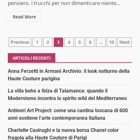
pensiero. I trucchi per non dimenticare niente...
Read More
Paginazione
Previous
1
2
3
4
5
6
…
10
Next
degli
ARTICOLI RECENTI
articoli
Anna Ferzetti in Armani Archivio: il look notturno della
Haute Couture parigina
La villa boho a Ibiza di Talamanca: quando il
Modernismo incontra lo spirito wild del Mediterraneo
Antinori Art Project: come una cantina toscana di 600
anni sostiene l’arte contemporanea italiana
Charlotte Casiraghi e la nuova borsa Chanel color
fragola alla Haute Couture di Parigi