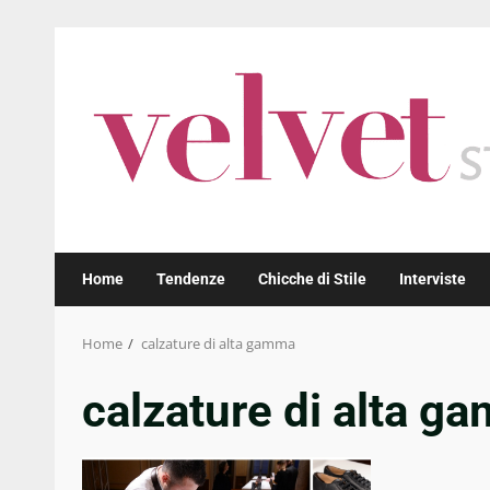
Skip
to
content
Home
Tendenze
Chicche di Stile
Interviste
Home
calzature di alta gamma
calzature di alta g