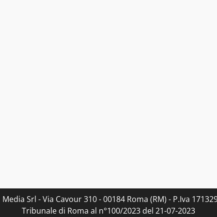
s Media Srl - Via Cavour 310 - 00184 Roma (RM) - P.Iva 171329
Tribunale di Roma al n°100/2023 del 21-07-2023