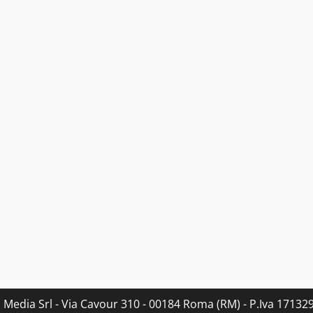
s Media Srl - Via Cavour 310 - 00184 Roma (RM) - P.Iva 171329