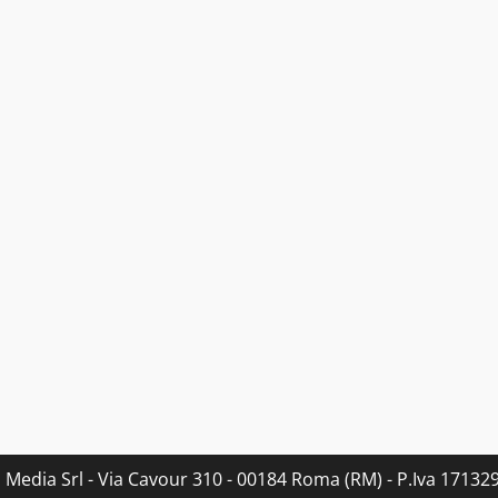
s Media Srl - Via Cavour 310 - 00184 Roma (RM) - P.Iva 171329