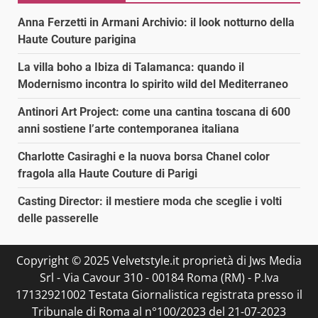
Anna Ferzetti in Armani Archivio: il look notturno della
Haute Couture parigina
La villa boho a Ibiza di Talamanca: quando il
Modernismo incontra lo spirito wild del Mediterraneo
Antinori Art Project: come una cantina toscana di 600
anni sostiene l’arte contemporanea italiana
Charlotte Casiraghi e la nuova borsa Chanel color
fragola alla Haute Couture di Parigi
Casting Director: il mestiere moda che sceglie i volti
delle passerelle
Copyright © 2025 Velvetstyle.it proprietà di Jws Media
Srl - Via Cavour 310 - 00184 Roma (RM) - P.Iva
17132921002 Testata Giornalistica registrata presso il
Tribunale di Roma al n°100/2023 del 21-07-2023