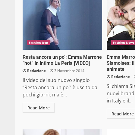
Fashion Icon
Fashion News
Resta ancora un po’: Emma Marrone
Emma Marron
“hot” in intimo La Perla [VIDEO]
Siamoises: il
animate
Redazione
3 Novembre 2014
Redazione
Il video del suo nuovo singolo
Si chiama Si
“Resta ancora un po’” è uscito da
nuovi brand
pochi giorni, ma è...
in Italy e il...
Read More
Read More