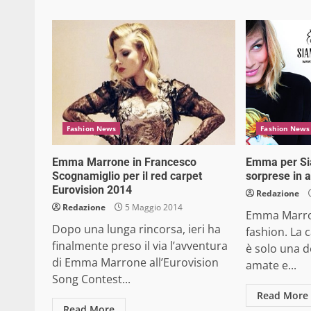
Fashion News
Fashion News
Emma Marrone in Francesco
Emma per Si
Scognamiglio per il red carpet
sorprese in a
Eurovision 2014
Redazione
Redazione
5 Maggio 2014
Emma Marro
Dopo una lunga rincorsa, ieri ha
fashion. La 
finalmente preso il via l’avventura
è solo una de
di Emma Marrone all’Eurovision
amate e...
Song Contest...
Read More
Read More