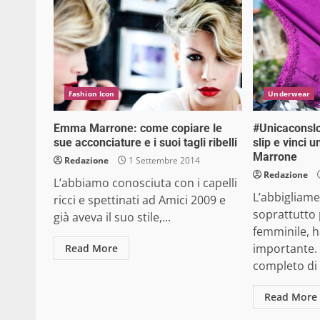
Fashion Icon
Underwear
Emma Marrone: come copiare le
#Unicaconslog
sue acconciature e i suoi tagli ribelli
slip e vinci
Marrone
Redazione
1 Settembre 2014
Redazione
L’abbiamo conosciuta con i capelli
L’abbigliame
ricci e spettinati ad Amici 2009 e
soprattutto 
già aveva il suo stile,...
femminile, h
importante.
Read More
completo di l
Read More