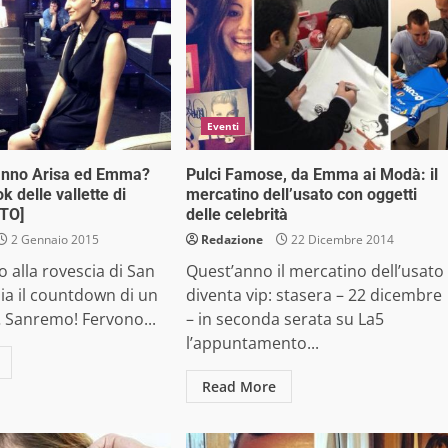
Eventi
anno Arisa ed Emma?
Pulci Famose, da Emma ai Modà: il
ok delle vallette di
mercatino dell’usato con oggetti
TO]
delle celebrità
2 Gennaio 2015
Redazione
22 Dicembre 2014
o alla rovescia di San
Quest’anno il mercatino dell’usato
zia il countdown di un
diventa vip: stasera – 22 dicembre
… Sanremo! Fervono...
– in seconda serata su La5
l’appuntamento...
Read More