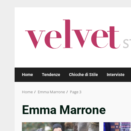
Skip
to
content
Home
Tendenze
Chicche di Stile
Interviste
Home
Emma Marrone
Page 3
Emma Marrone