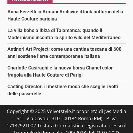
Anna Ferzetti in Armani Archivio: il look notturno della
Haute Couture parigina
La villa boho a Ibiza di Talamanca: quando il
Modernismo incontra lo spirito wild del Mediterraneo
Antinori Art Project: come una cantina toscana di 600
anni sostiene l’arte contemporanea italiana
Charlotte Casiraghi e la nuova borsa Chanel color
fragola alla Haute Couture di Parigi
Casting Director: il mestiere moda che sceglie i volti
delle passerelle
Copyright © 2025 Velvetstyle.it proprietà di Jws Media
Srl - Via Cavour 310 - 00184 Roma (RM) - P.Iva
17132921002 Testata Giornalistica registrata presso il
Tribunale di Roma al n°100/2023 del 21-07-2023